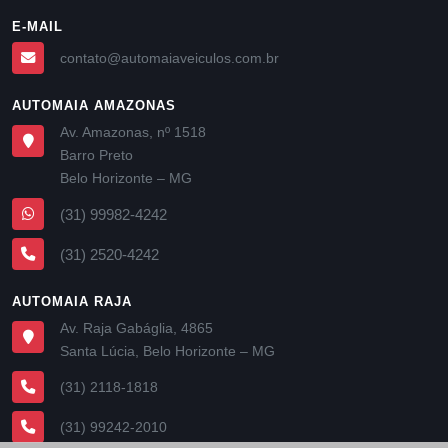
E-MAIL
contato@automaiaveiculos.com.br
AUTOMAIA AMAZONAS
Av. Amazonas, nº 1518
Barro Preto
Belo Horizonte – MG
(31) 99982-4242
(31) 2520-4242
AUTOMAIA RAJA
Av. Raja Gabáglia, 4865
Santa Lúcia, Belo Horizonte – MG
(31) 2118-1818
(31) 99242-2010