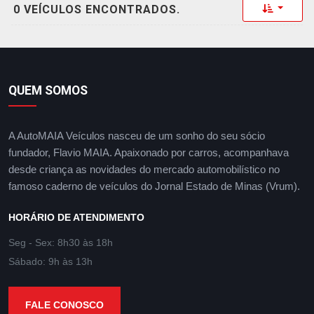
Toggle 
0 VEÍCULOS ENCONTRADOS.
QUEM SOMOS
A AutoMAIA Veículos nasceu de um sonho do seu sócio
fundador, Flavio MAIA. Apaixonado por carros, acompanhava
desde criança as novidades do mercado automobilístico no
famoso caderno de veículos do Jornal Estado de Minas (Vrum).
HORÁRIO DE ATENDIMENTO
Seg - Sex: 8h30 às 18h
Sábado: 9h às 13h
FALE CONOSCO