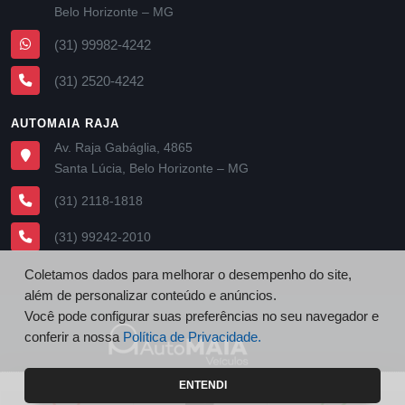
Belo Horizonte – MG
(31) 99982-4242
(31) 2520-4242
AUTOMAIA RAJA
Av. Raja Gabáglia, 4865
Santa Lúcia, Belo Horizonte – MG
(31) 2118-1818
(31) 99242-2010
Coletamos dados para melhorar o desempenho do site,
além de personalizar conteúdo e anúncios.
Você pode configurar suas preferências no seu navegador e
conferir a nossa
Política de Privacidade.
Copyright © 2022
AutoCerto
. Todos os direitos reservados.
ENTENDI