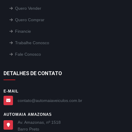
Quero Vender
Quero Comprar
Financie
Trabalhe Conosco
Fale Conosco
DETALHES DE CONTATO
E-MAIL
contato@automaiaveiculos.com.br
AUTOMAIA AMAZONAS
Av. Amazonas, nº 1518
Barro Preto